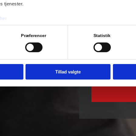
s tjenester.
her
Præferencer
Statistik
Tillad valgte