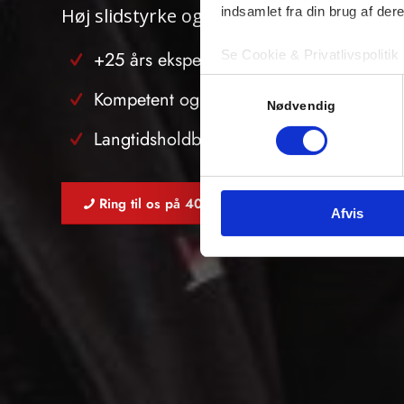
indsamlet fra din brug af dere
Høj slidstyrke og skridsikre overflader
Se Cookie & Privatlivspolitik
+25 års ekspertise
Samtykkevalg
Kompetent og personlig service
Nødvendig
Langtidsholdbare løsninger
Ring til os på 40 20 93 04
Afvis