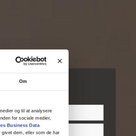
Om
is tilbud
rtigst muligt.
 medier og til at analysere
nden for sociale medier,
es Business Data
 givet dem, eller som de har