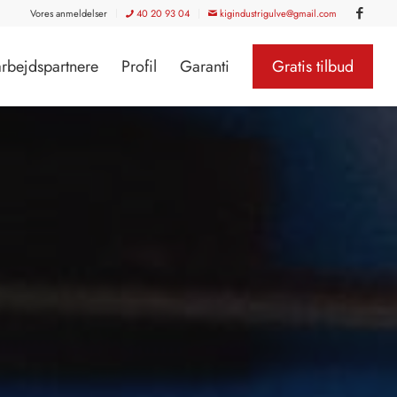
Vores anmeldelser
40 20 93 04
kigindustrigulve@gmail.com
rbejdspartnere
Profil
Garanti
Gratis tilbud